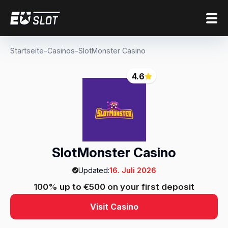
Startseite
-
Casinos
-
SlotMonster Casino
4.6
SlotMonster Casino
Updated:
16. Juli 2026
100% up to €500 on your first deposit
Visit Casino