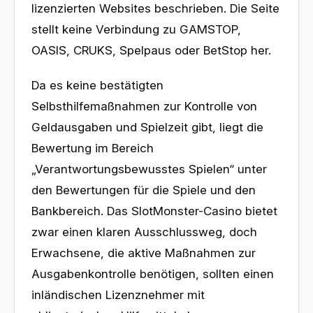
lizenzierten Websites beschrieben. Die Seite
stellt keine Verbindung zu GAMSTOP,
OASIS, CRUKS, Spelpaus oder BetStop her.
Da es keine bestätigten
Selbsthilfemaßnahmen zur Kontrolle von
Geldausgaben und Spielzeit gibt, liegt die
Bewertung im Bereich
„Verantwortungsbewusstes Spielen“ unter
den Bewertungen für die Spiele und den
Bankbereich. Das SlotMonster-Casino bietet
zwar einen klaren Ausschlussweg, doch
Erwachsene, die aktive Maßnahmen zur
Ausgabenkontrolle benötigen, sollten einen
inländischen Lizenznehmer mit