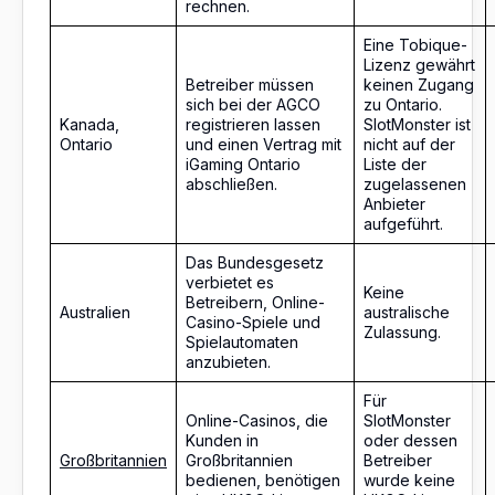
rechnen.
Eine Tobique-
Lizenz gewährt
Betreiber müssen
keinen Zugang
sich bei der AGCO
zu Ontario.
Kanada,
registrieren lassen
SlotMonster ist
Ontario
und einen Vertrag mit
nicht auf der
iGaming Ontario
Liste der
abschließen.
zugelassenen
Anbieter
aufgeführt.
Das Bundesgesetz
verbietet es
Keine
Betreibern, Online-
Australien
australische
Casino-Spiele und
Zulassung.
Spielautomaten
anzubieten.
Für
Online-Casinos, die
SlotMonster
Kunden in
oder dessen
Großbritannien
Großbritannien
Betreiber
bedienen, benötigen
wurde keine