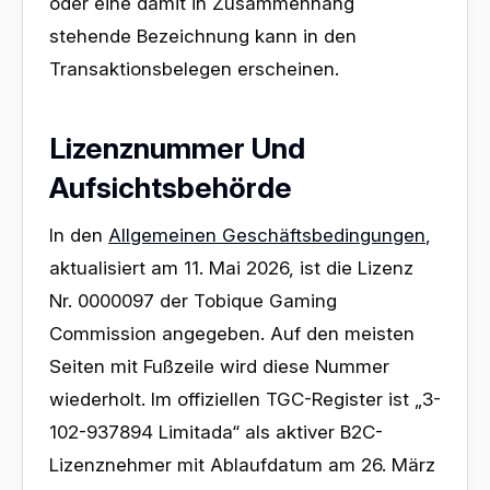
oder eine damit in Zusammenhang
stehende Bezeichnung kann in den
Transaktionsbelegen erscheinen.
Lizenznummer Und
Aufsichtsbehörde
In den
Allgemeinen Geschäftsbedingungen
,
aktualisiert am 11. Mai 2026, ist die Lizenz
Nr. 0000097 der Tobique Gaming
Commission angegeben. Auf den meisten
Seiten mit Fußzeile wird diese Nummer
wiederholt. Im offiziellen TGC-Register ist „3-
102-937894 Limitada“ als aktiver B2C-
Lizenznehmer mit Ablaufdatum am 26. März