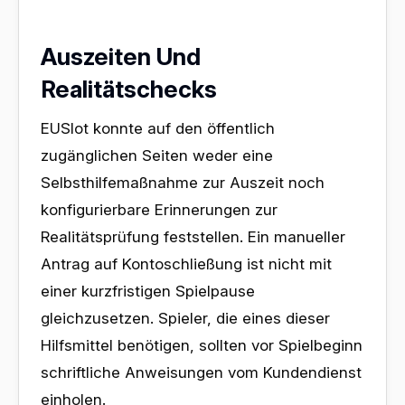
Auszeiten Und
Realitätschecks
EUSlot konnte auf den öffentlich
zugänglichen Seiten weder eine
Selbsthilfemaßnahme zur Auszeit noch
konfigurierbare Erinnerungen zur
Realitätsprüfung feststellen. Ein manueller
Antrag auf Kontoschließung ist nicht mit
einer kurzfristigen Spielpause
gleichzusetzen. Spieler, die eines dieser
Hilfsmittel benötigen, sollten vor Spielbeginn
schriftliche Anweisungen vom Kundendienst
einholen.