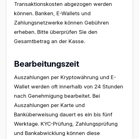
Transaktionskosten abgezogen werden
können. Banken, E-Wallets und
Zahlungsnetzwerke können Gebühren
erheben. Bitte überprüfen Sie den
Gesamtbetrag an der Kasse.
Bearbeitungszeit
Auszahlungen per Kryptowährung und E-
Wallet werden oft innerhalb von 24 Stunden
nach Genehmigung bearbeitet. Bei
Auszahlungen per Karte und
Banküberweisung dauert es ein bis fünf
Werktage. KYC-Prüfung, Zahlungsprüfung
und Bankabwicklung können diese