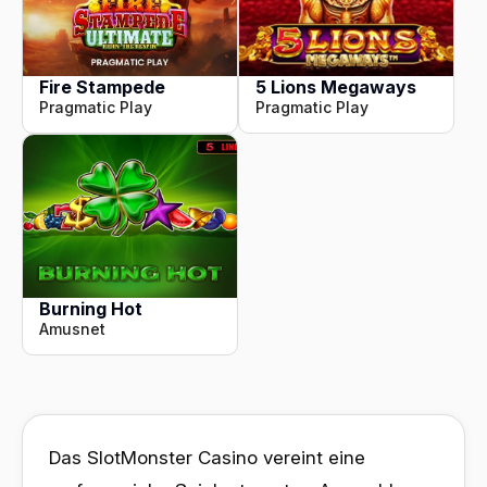
Fire Stampede
5 Lions Megaways
Pragmatic Play
Pragmatic Play
Burning Hot
Amusnet
Das SlotMonster Casino vereint eine