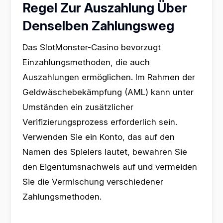
Regel Zur Auszahlung Über
Denselben Zahlungsweg
Das SlotMonster-Casino bevorzugt
Einzahlungsmethoden, die auch
Auszahlungen ermöglichen. Im Rahmen der
Geldwäschebekämpfung (AML) kann unter
Umständen ein zusätzlicher
Verifizierungsprozess erforderlich sein.
Verwenden Sie ein Konto, das auf den
Namen des Spielers lautet, bewahren Sie
den Eigentumsnachweis auf und vermeiden
Sie die Vermischung verschiedener
Zahlungsmethoden.