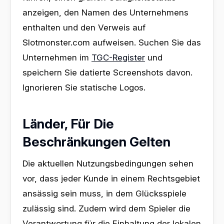
anzeigen, den Namen des Unternehmens
enthalten und den Verweis auf
Slotmonster.com aufweisen. Suchen Sie das
Unternehmen im
TGC-Register
und
speichern Sie datierte Screenshots davon.
Ignorieren Sie statische Logos.
Länder, Für Die
Beschränkungen Gelten
Die aktuellen Nutzungsbedingungen sehen
vor, dass jeder Kunde in einem Rechtsgebiet
ansässig sein muss, in dem Glücksspiele
zulässig sind. Zudem wird dem Spieler die
Verantwortung für die Einhaltung der lokalen