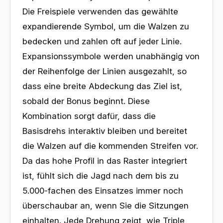
Die Freispiele verwenden das gewählte
expandierende Symbol, um die Walzen zu
bedecken und zahlen oft auf jeder Linie.
Expansionssymbole werden unabhängig von
der Reihenfolge der Linien ausgezahlt, so
dass eine breite Abdeckung das Ziel ist,
sobald der Bonus beginnt. Diese
Kombination sorgt dafür, dass die
Basisdrehs interaktiv bleiben und bereitet
die Walzen auf die kommenden Streifen vor.
Da das hohe Profil in das Raster integriert
ist, fühlt sich die Jagd nach dem bis zu
5.000-fachen des Einsatzes immer noch
überschaubar an, wenn Sie die Sitzungen
einhalten. Jede Drehung zeigt, wie Triple