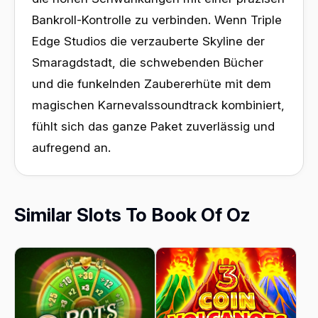
Bankroll-Kontrolle zu verbinden. Wenn Triple
Edge Studios die verzauberte Skyline der
Smaragdstadt, die schwebenden Bücher
und die funkelnden Zaubererhüte mit dem
magischen Karnevalssoundtrack kombiniert,
fühlt sich das ganze Paket zuverlässig und
aufregend an.
Similar Slots To Book Of Oz