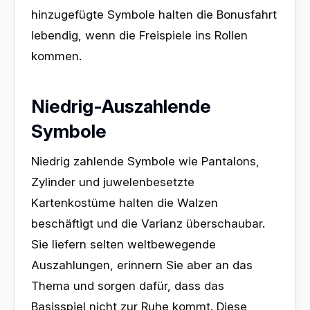
hinzugefügte Symbole halten die Bonusfahrt
lebendig, wenn die Freispiele ins Rollen
kommen.
Niedrig-Auszahlende
Symbole
Niedrig zahlende Symbole wie Pantalons,
Zylinder und juwelenbesetzte
Kartenkostüme halten die Walzen
beschäftigt und die Varianz überschaubar.
Sie liefern selten weltbewegende
Auszahlungen, erinnern Sie aber an das
Thema und sorgen dafür, dass das
Basisspiel nicht zur Ruhe kommt. Diese