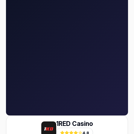
1RED Casino
Play for Free
4.8