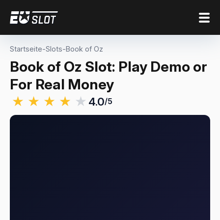
Startseite
-
Slots
-
Book of Oz
Book of Oz Slot: Play Demo or
For Real Money
4.0
/5