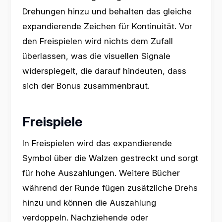
Drehungen hinzu und behalten das gleiche
expandierende Zeichen für Kontinuität. Vor
den Freispielen wird nichts dem Zufall
überlassen, was die visuellen Signale
widerspiegelt, die darauf hindeuten, dass
sich der Bonus zusammenbraut.
Freispiele
In Freispielen wird das expandierende
Symbol über die Walzen gestreckt und sorgt
für hohe Auszahlungen. Weitere Bücher
während der Runde fügen zusätzliche Drehs
hinzu und können die Auszahlung
verdoppeln. Nachziehende oder