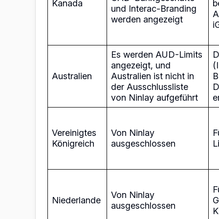
Kanada
b
und Interac-Branding
A
werden angezeigt
i
Es werden AUD-Limits
D
angezeigt, und
(
Australien
Australien ist nicht in
B
der Ausschlussliste
D
von Ninlay aufgeführt
e
Vereinigtes
Von Ninlay
F
Königreich
ausgeschlossen
L
F
Von Ninlay
Niederlande
G
ausgeschlossen
K