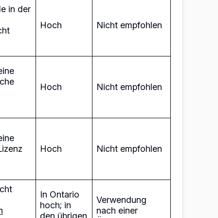
e in der
Hoch
Nicht empfohlen
cht
eine
sche
Hoch
Nicht empfohlen
eine
Lizenz
Hoch
Nicht empfohlen
icht
In Ontario
Verwendung
hoch; in
n
nach einer
den übrigen