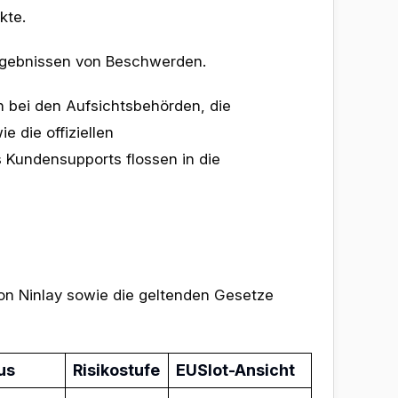
kte.
rgebnissen von Beschwerden.
n bei den Aufsichtsbehörden, die
 die offiziellen
 Kundensupports flossen in die
von Ninlay sowie die geltenden Gesetze
us
Risikostufe
EUSlot-Ansicht