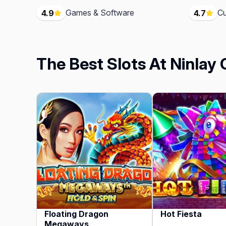
Games & Software
Cu
4.9
4.7
The Best Slots At Ninlay 
Floating Dragon
Hot Fiesta
Megaways