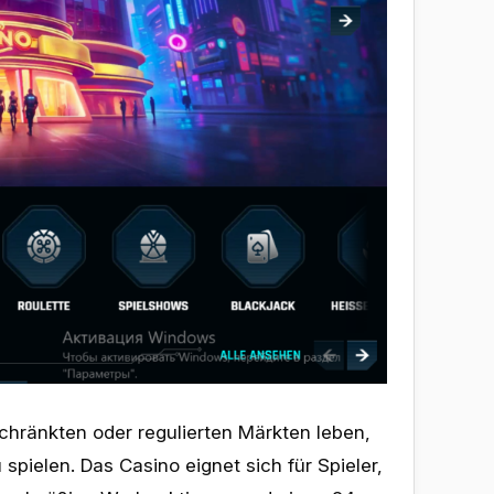
chränkten oder regulierten Märkten leben,
pielen. Das Casino eignet sich für Spieler,