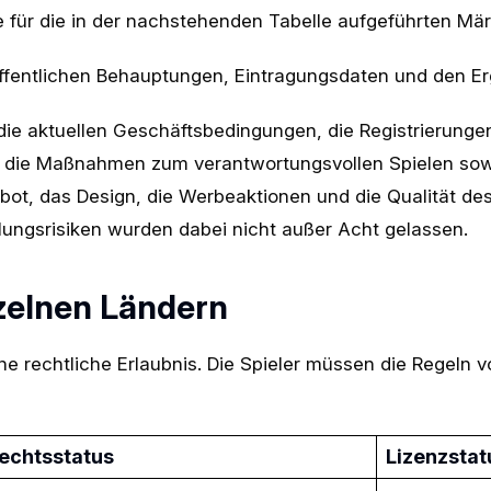
 für die in der nachstehenden Tabelle aufgeführten Mär
ffentlichen Behauptungen, Eintragungsdaten und den E
ie aktuellen Geschäftsbedingungen, die Registrierunge
die Maßnahmen zum verantwortungsvollen Spielen sowie
t, das Design, die Werbeaktionen und die Qualität des
lungsrisiken wurden dabei nicht außer Acht gelassen.
nzelnen Ländern
ne rechtliche Erlaubnis. Die Spieler müssen die Regeln 
echtsstatus
Lizenzstat