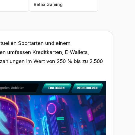
Relax Gaming
rtuellen Sportarten und einem
en umfassen Kreditkarten, E-Wallets,
nzahlungen im Wert von 250 % bis zu 2.500