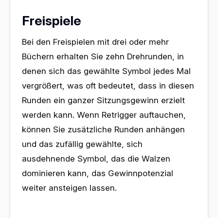
Freispiele
Bei den Freispielen mit drei oder mehr
Büchern erhalten Sie zehn Drehrunden, in
denen sich das gewählte Symbol jedes Mal
vergrößert, was oft bedeutet, dass in diesen
Runden ein ganzer Sitzungsgewinn erzielt
werden kann. Wenn Retrigger auftauchen,
können Sie zusätzliche Runden anhängen
und das zufällig gewählte, sich
ausdehnende Symbol, das die Walzen
dominieren kann, das Gewinnpotenzial
weiter ansteigen lassen.