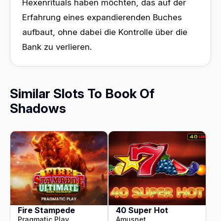
Hexenrituals haben möchten, das auf der
Erfahrung eines expandierenden Buches
aufbaut, ohne dabei die Kontrolle über die
Bank zu verlieren.
Similar Slots To Book Of
Shadows
Fire Stampede
40 Super Hot
Pragmatic Play
Amusnet