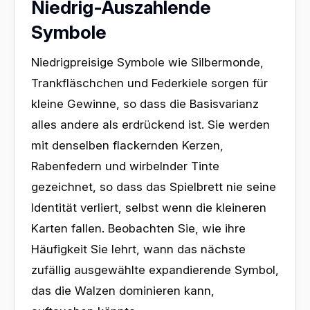
Niedrig-Auszahlende
Symbole
Niedrigpreisige Symbole wie Silbermonde,
Trankfläschchen und Federkiele sorgen für
kleine Gewinne, so dass die Basisvarianz
alles andere als erdrückend ist. Sie werden
mit denselben flackernden Kerzen,
Rabenfedern und wirbelnder Tinte
gezeichnet, so dass das Spielbrett nie seine
Identität verliert, selbst wenn die kleineren
Karten fallen. Beobachten Sie, wie ihre
Häufigkeit Sie lehrt, wann das nächste
zufällig ausgewählte expandierende Symbol,
das die Walzen dominieren kann,