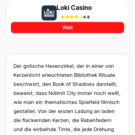
Loki Casino
4.8
Visit
Der gotische Hexenzirkel, der in einer von
Kerzenlicht erleuchteten Bibliothek Rituale
beschwört, den Book of Shadows darstellt,
beweist, dass Nolimit City immer noch weiß,
wie man ein thematisches Spielfeld filmisch
gestaltet. Von der ersten Ladung an laden
die flackernden Kerzen, die Rabenfedern
und die wirbelnde Tinte, die jede Drehung