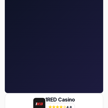
1RED Casino
Play for Free
4.8