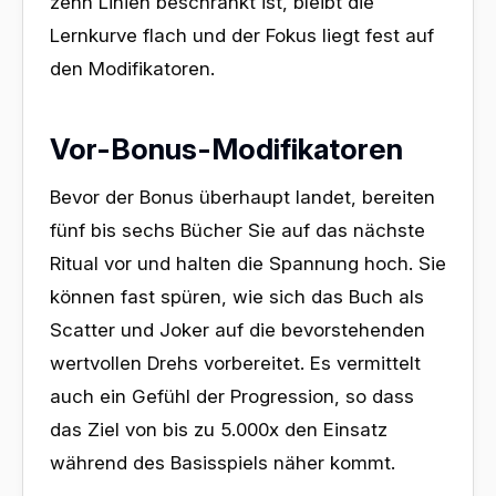
zehn Linien beschränkt ist, bleibt die
Lernkurve flach und der Fokus liegt fest auf
den Modifikatoren.
Vor-Bonus-Modifikatoren
Bevor der Bonus überhaupt landet, bereiten
fünf bis sechs Bücher Sie auf das nächste
Ritual vor und halten die Spannung hoch. Sie
können fast spüren, wie sich das Buch als
Scatter und Joker auf die bevorstehenden
wertvollen Drehs vorbereitet. Es vermittelt
auch ein Gefühl der Progression, so dass
das Ziel von bis zu 5.000x den Einsatz
während des Basisspiels näher kommt.