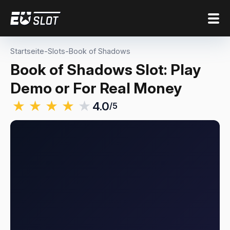
Startseite
-
Slots
-
Book of Shadows
Book of Shadows Slot: Play
Demo or For Real Money
4.0
/5