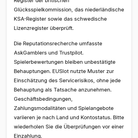
Register der britischen
Glücksspielkommission, das niederländische
KSA-Register sowie das schwedische
Lizenzregister überprüft.
Die Reputationsrecherche umfasste
AskGamblers und Trustpilot.
Spielerbewertungen bleiben unbestätigte
Behauptungen. EUSlot nutzte Muster zur
Einschätzung des Servicerisikos, ohne jede
Behauptung als Tatsache anzunehmen.
Geschäftsbedingungen,
Zahlungsmodalitäten und Spielangebote
variieren je nach Land und Kontostatus. Bitte
wiederholen Sie die Überprüfungen vor einer
Einzahlung.