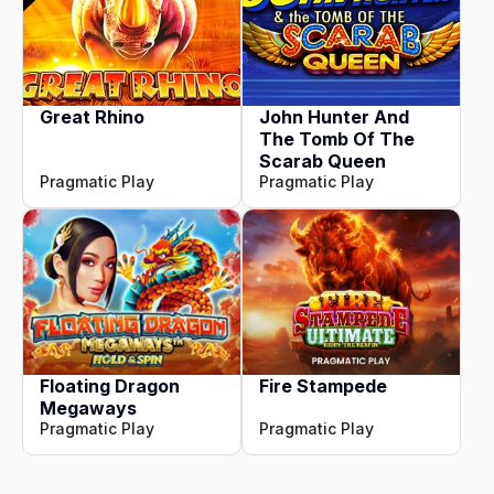
Great Rhino
John Hunter And
The Tomb Of The
Scarab Queen
Pragmatic Play
Pragmatic Play
Floating Dragon
Fire Stampede
Megaways
Pragmatic Play
Pragmatic Play