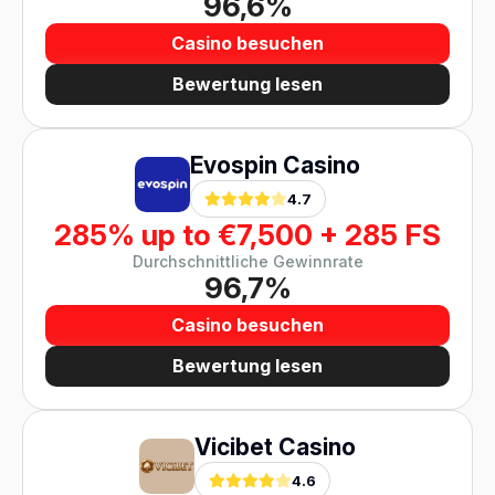
96,6%
Casino besuchen
Bewertung lesen
Evospin Casino
4.7
285% up to €7,500 + 285 FS
Durchschnittliche Gewinnrate
96,7%
Casino besuchen
Bewertung lesen
Vicibet Casino
4.6