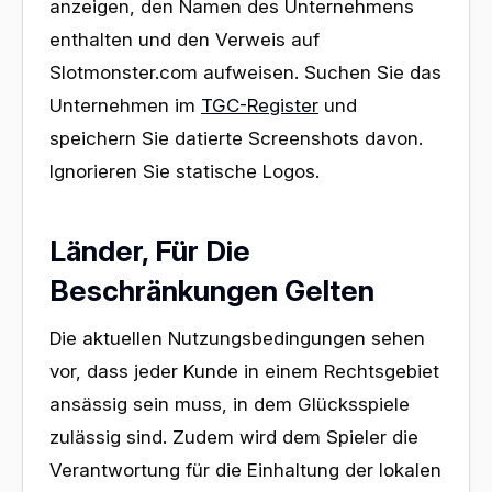
anzeigen, den Namen des Unternehmens
enthalten und den Verweis auf
Slotmonster.com aufweisen. Suchen Sie das
Unternehmen im
TGC-Register
und
speichern Sie datierte Screenshots davon.
Ignorieren Sie statische Logos.
Länder, Für Die
Beschränkungen Gelten
Die aktuellen Nutzungsbedingungen sehen
vor, dass jeder Kunde in einem Rechtsgebiet
ansässig sein muss, in dem Glücksspiele
zulässig sind. Zudem wird dem Spieler die
Verantwortung für die Einhaltung der lokalen