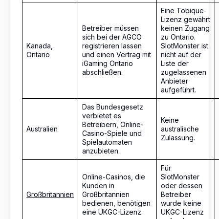
Eine Tobique-
Lizenz gewährt
Betreiber müssen
keinen Zugang
sich bei der AGCO
zu Ontario.
Kanada,
registrieren lassen
SlotMonster ist
Ontario
und einen Vertrag mit
nicht auf der
iGaming Ontario
Liste der
abschließen.
zugelassenen
Anbieter
aufgeführt.
Das Bundesgesetz
verbietet es
Keine
Betreibern, Online-
Australien
australische
Casino-Spiele und
Zulassung.
Spielautomaten
anzubieten.
Für
Online-Casinos, die
SlotMonster
Kunden in
oder dessen
Großbritannien
Großbritannien
Betreiber
bedienen, benötigen
wurde keine
eine UKGC-Lizenz.
UKGC-Lizenz