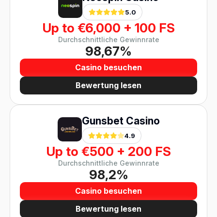
5.0
Up to €6,000 + 100 FS
Durchschnittliche Gewinnrate
98,67%
Casino besuchen
Bewertung lesen
Gunsbet Casino
4.9
Up to €500 + 200 FS
Durchschnittliche Gewinnrate
98,2%
Casino besuchen
Bewertung lesen