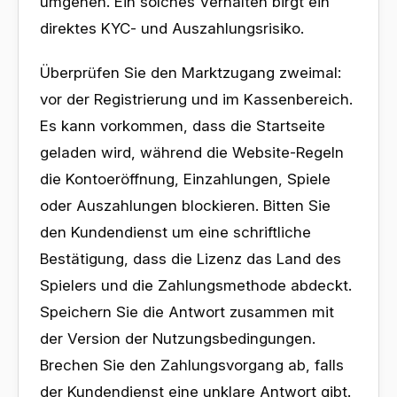
umgehen. Ein solches Verhalten birgt ein
direktes KYC- und Auszahlungsrisiko.
Überprüfen Sie den Marktzugang zweimal:
vor der Registrierung und im Kassenbereich.
Es kann vorkommen, dass die Startseite
geladen wird, während die Website-Regeln
die Kontoeröffnung, Einzahlungen, Spiele
oder Auszahlungen blockieren. Bitten Sie
den Kundendienst um eine schriftliche
Bestätigung, dass die Lizenz das Land des
Spielers und die Zahlungsmethode abdeckt.
Speichern Sie die Antwort zusammen mit
der Version der Nutzungsbedingungen.
Brechen Sie den Zahlungsvorgang ab, falls
der Kundendienst eine unklare Antwort gibt.