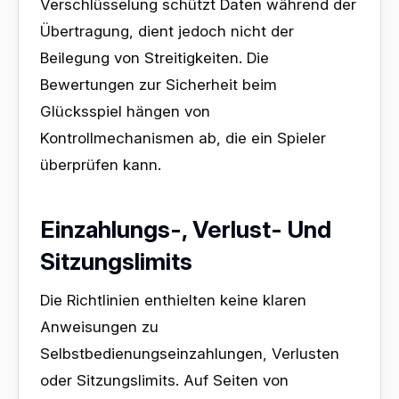
Verschlüsselung schützt Daten während der
Übertragung, dient jedoch nicht der
Beilegung von Streitigkeiten. Die
Bewertungen zur Sicherheit beim
Glücksspiel hängen von
Kontrollmechanismen ab, die ein Spieler
überprüfen kann.
Einzahlungs-, Verlust- Und
Sitzungslimits
Die Richtlinien enthielten keine klaren
Anweisungen zu
Selbstbedienungseinzahlungen, Verlusten
oder Sitzungslimits. Auf Seiten von