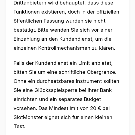
Drittanbietern wird behauptet, dass diese
Funktionen existieren, doch in der offiziellen
öffentlichen Fassung wurden sie nicht
bestätigt. Bitte wenden Sie sich vor einer
Einzahlung an den Kundendienst, um die
einzelnen Kontrollmechanismen zu klären.
Falls der Kundendienst ein Limit anbietet,
bitten Sie um eine schriftliche Obergrenze.
Ohne ein durchsetzbares Instrument sollten
Sie eine Glücksspielsperre bei Ihrer Bank
einrichten und ein separates Budget
vorsehen. Das Mindestlimit von 20 € bei
SlotMonster eignet sich für einen kleinen
Test.