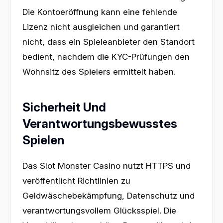
Die Kontoeröffnung kann eine fehlende
Lizenz nicht ausgleichen und garantiert
nicht, dass ein Spieleanbieter den Standort
bedient, nachdem die KYC-Prüfungen den
Wohnsitz des Spielers ermittelt haben.
Sicherheit Und
Verantwortungsbewusstes
Spielen
Das Slot Monster Casino nutzt HTTPS und
veröffentlicht Richtlinien zu
Geldwäschebekämpfung, Datenschutz und
verantwortungsvollem Glücksspiel. Die