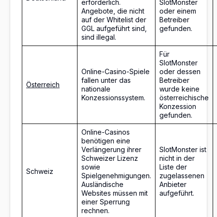
erforderlich.
SlotMonster
Angebote, die nicht
oder einem
auf der Whitelist der
Betreiber
GGL aufgeführt sind,
gefunden.
sind illegal.
Für
SlotMonster
Online-Casino-Spiele
oder dessen
fallen unter das
Betreiber
Österreich
nationale
wurde keine
Konzessionssystem.
österreichische
Konzession
gefunden.
Online-Casinos
benötigen eine
Verlängerung ihrer
SlotMonster ist
Schweizer Lizenz
nicht in der
sowie
Liste der
Schweiz
Spielgenehmigungen.
zugelassenen
Ausländische
Anbieter
Websites müssen mit
aufgeführt.
einer Sperrung
rechnen.