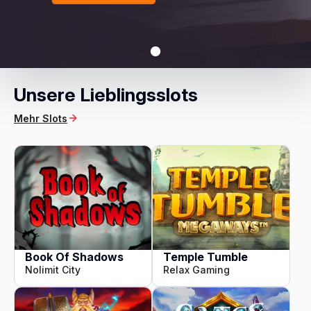
Unsere Lieblingsslots
Mehr Slots
Book Of Shadows
Temple Tumble
Nolimit City
Relax Gaming