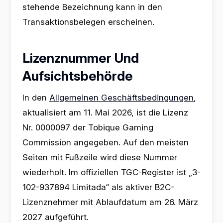
stehende Bezeichnung kann in den
Transaktionsbelegen erscheinen.
Lizenznummer Und
Aufsichtsbehörde
In den
Allgemeinen Geschäftsbedingungen
,
aktualisiert am 11. Mai 2026, ist die Lizenz
Nr. 0000097 der Tobique Gaming
Commission angegeben. Auf den meisten
Seiten mit Fußzeile wird diese Nummer
wiederholt. Im offiziellen TGC-Register ist „3-
102-937894 Limitada“ als aktiver B2C-
Lizenznehmer mit Ablaufdatum am 26. März
2027 aufgeführt.