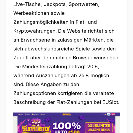
Live-Tische, Jackpots, Sportwetten,
Werbeaktionen sowie
Zahlungsmöglichkeiten in Fiat- und
Kryptowährungen. Die Website richtet sich
an Erwachsene in zulässigen Märkten, die
sich abwechslungsreiche Spiele sowie den
Zugriff über den mobilen Browser wünschen.
Die Mindesteinzahlung beträgt 20 €,
während Auszahlungen ab 25 € möglich
sind. Diese Angaben zu den
Zahlungsoptionen korrigieren die veraltete
Beschreibung der Fiat-Zahlungen bei EUSlot.