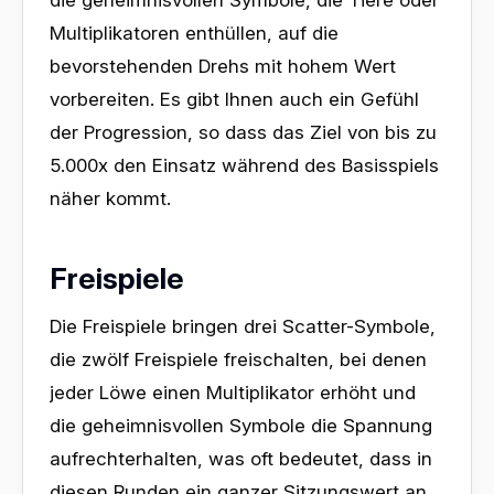
die geheimnisvollen Symbole, die Tiere oder
Multiplikatoren enthüllen, auf die
bevorstehenden Drehs mit hohem Wert
vorbereiten. Es gibt Ihnen auch ein Gefühl
der Progression, so dass das Ziel von bis zu
5.000x den Einsatz während des Basisspiels
näher kommt.
Freispiele
Die Freispiele bringen drei Scatter-Symbole,
die zwölf Freispiele freischalten, bei denen
jeder Löwe einen Multiplikator erhöht und
die geheimnisvollen Symbole die Spannung
aufrechterhalten, was oft bedeutet, dass in
diesen Runden ein ganzer Sitzungswert an