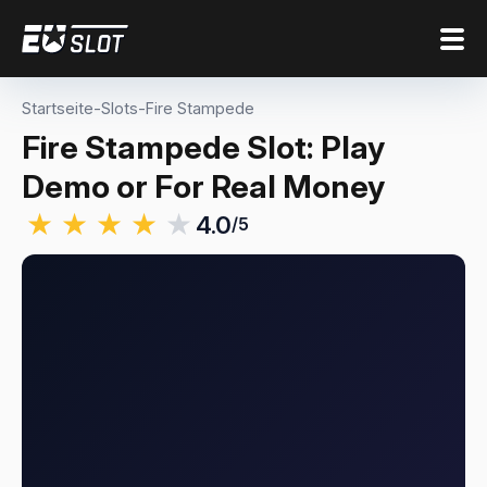
Startseite
-
Slots
-
Fire Stampede
Fire Stampede Slot: Play
Demo or For Real Money
4.0
/5