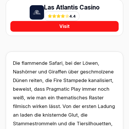
Las Atlantis Casino
4.4
Visit
Die flammende Safari, bei der Löwen,
Nashörner und Giraffen über geschmolzene
Dünen reiten, die Fire Stampede kanalisiert,
beweist, dass Pragmatic Play immer noch
weiß, wie man ein thematisches Raster
filmisch wirken lässt. Von der ersten Ladung
an laden die knisternde Glut, die
Stammestrommeln und die Tiersilhouetten,