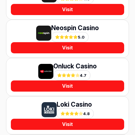
Play for Real Money
Visit
Neospin Casino
5.0
Visit
Onluck Сasino
4.7
Visit
Loki Casino
4.8
Visit