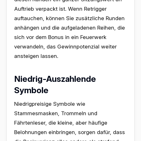
Auftrieb verpackt ist. Wenn Retrigger
auftauchen, können Sie zusätzliche Runden
anhängen und die aufgeladenen Reihen, die
sich vor dem Bonus in ein Feuerwerk
verwandeln, das Gewinnpotenzial weiter
ansteigen lassen.
Niedrig-Auszahlende
Symbole
Niedrigpreisige Symbole wie
Stammesmasken, Trommeln und
Fährtenleser, die kleine, aber häufige
Belohnungen einbringen, sorgen dafür, dass