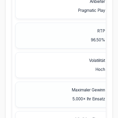
Anbieter
Pragmatic Play
RTP
96.50%
Volatilität
Hoch
Maximaler Gewinn
5.000× Ihr Einsatz