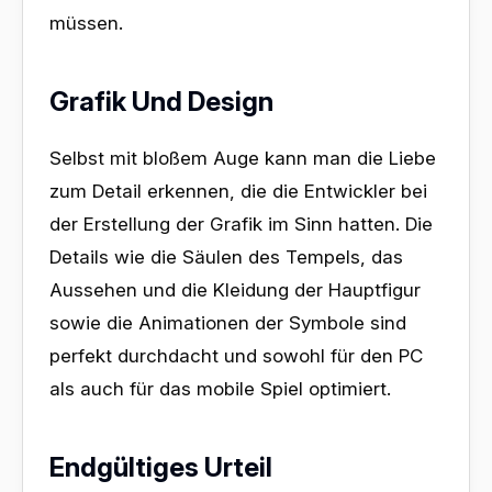
müssen.
Grafik Und Design
Selbst mit bloßem Auge kann man die Liebe
zum Detail erkennen, die die Entwickler bei
der Erstellung der Grafik im Sinn hatten. Die
Details wie die Säulen des Tempels, das
Aussehen und die Kleidung der Hauptfigur
sowie die Animationen der Symbole sind
perfekt durchdacht und sowohl für den PC
als auch für das mobile Spiel optimiert.
Endgültiges Urteil