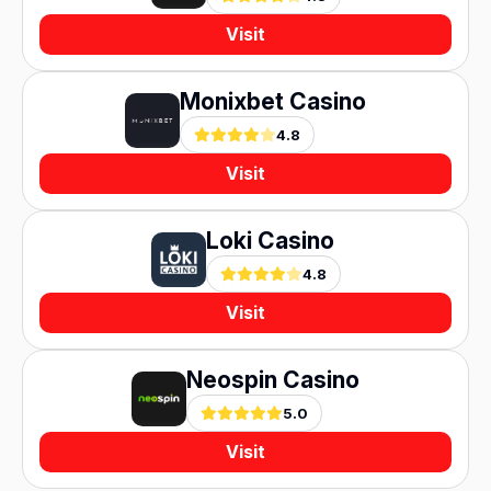
Play for Real Money
Visit
Monixbet Casino
4.8
Visit
Loki Casino
4.8
Visit
Neospin Casino
5.0
Visit