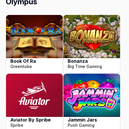
Olympus
Book Of Ra
Bonanza
Greentube
Big Time Gaming
Aviator By Spribe
Jammin Jars
Spribe
Push Gaming