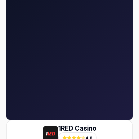
1RED Casino
Play for Free
4.8