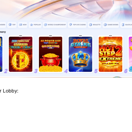
r Lobby: