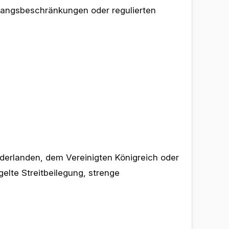
gangsbeschränkungen oder regulierten
iederlanden, dem Vereinigten Königreich oder
gelte Streitbeilegung, strenge