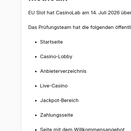
EU Slot hat CasinoLab am 14. Juli 2026 über
Das Prüfungsteam hat die folgenden öffentl
Startseite
Casino-Lobby
Anbieterverzeichnis
Live-Casino
Jackpot-Bereich
Zahlungsseite
Seite mit dem Willkommensangebot