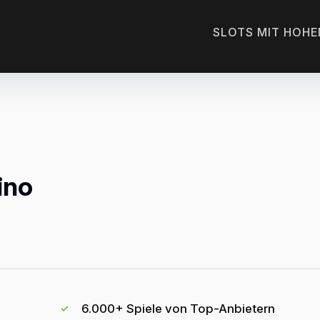
SLOTS MIT HOHE
ino
6.000+ Spiele von Top-Anbietern