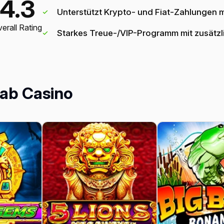
4.3
Unterstützt Krypto- und Fiat-Zahlungen m
erall Rating
Starkes Treue-/VIP-Programm mit zusätzl
lab Casino