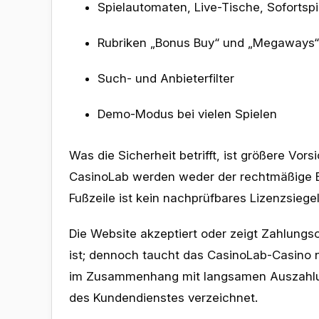
Spielautomaten, Live-Tische, Sofortsp
Rubriken „Bonus Buy“ und „Megaways“
Such- und Anbieterfilter
Demo-Modus bei vielen Spielen
Was die Sicherheit betrifft, ist größere Vo
CasinoLab werden weder der rechtmäßige Be
Fußzeile ist kein nachprüfbares Lizenzsiege
Die Website akzeptiert oder zeigt Zahlungs
ist; dennoch taucht das CasinoLab-Casino n
im Zusammenhang mit langsamen Auszahlun
des Kundendienstes verzeichnet.